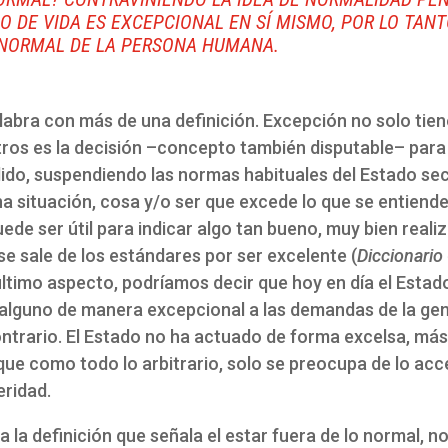
 DE VIDA ES EXCEPCIONAL EN SÍ MISMO, POR LO TANT
 NORMAL DE LA PERSONA HUMANA.
abra con más de una definición. Excepción no solo tiene
otros es la decisión –concepto también disputable– para
do, suspendiendo las normas habituales del Estado sec
a situación, cosa y/o ser que excede lo que se entiende
uede ser útil para indicar algo tan bueno, muy bien real
 sale de los estándares por ser excelente (
Diccionario
ltimo aspecto, podríamos decir que hoy en día el Estad
alguno de manera excepcional a las demandas de la gen
trario. El Estado no ha actuado de forma excelsa, más
, que como todo lo arbitrario, solo se preocupa de lo ac
eridad.
 la definición que señala el estar fuera de lo normal, 