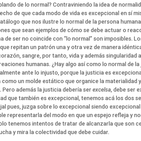
blando de lo normal? Contraviniendo la idea de normali
 hecho de que cada modo de vida es excepcional en sí mis
atálogo que nos ilustre lo normal de la persona humana
iones que sean ejemplos de cómo se debe actuar o reac
ma de ser no coincide con “lo normal” son imposibles. 
e repitan un patrón una y otra vez de manera idéntica
orazón, sangre, por tanto, vida y además singularidad a 
reaciones humanas. ¿Hay algo así como lo normal de la 
mente ante lo injusto, porque la justicia es excepcional
 como un molde estático que organice la materialidad y
. Pero además la justicia debería ser
excelsa
, debe ser e
ad que también es excepcional, tenemos acá los dos sen
ojal pues, juzga sobre lo excepcional siendo excepcional
le representarla del modo en que un espejo refleja y 
olo tenemos intentos de tratar de alcanzarla que son c
cha y mira la colectividad que debe cuidar.