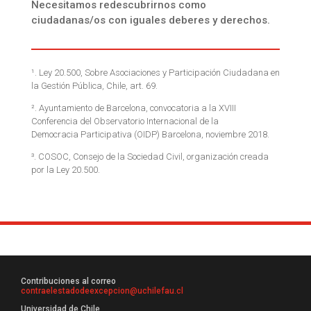
Necesitamos redescubrirnos como
ciudadanas/os con iguales deberes y derechos.
¹. Ley 20.500, Sobre Asociaciones y Participación Ciudadana en
la Gestión Pública, Chile, art. 69.
². Ayuntamiento de Barcelona, convocatoria a la XVIII
Conferencia del Observatorio Internacional de la
Democracia Participativa (OIDP) Barcelona, noviembre 2018.
³. COSOC, Consejo de la Sociedad Civil, organización creada
por la Ley 20.500.
Contribuciones al correo
contraelestadodeexcepcion@uchilefau.cl
Universidad de Chile